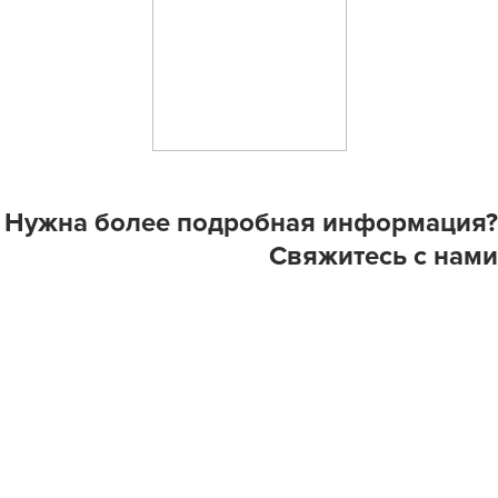
Нужна более подробная информация?
Свяжитесь с нами
Адрес в Узбекистане
Ташкент, Мирабадский район, улица Фаргона йули, 222/7
Индекс
: 100100
Тел офиса
: +99871 207 74 74
Тел Менеджера
: +99897 720 21 74