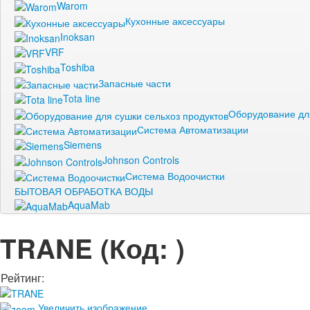
Warom
Кухонные аксессуары
Inoksan
VRF
Toshiba
Запасные части
Tota line
Оборудование для
Система Автоматизации
Siemens
Johnson Controls
Система Водоочистки
БЫТОВАЯ ОБРАБОТКА ВОДЫ
AquaMab
TRANE
(Код:
)
Рейтинг:
Увеличить изображение