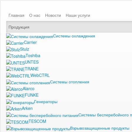
Главная
О нас
Новости
Наши услуги
Продукция
Системы охлаждения
Carrier
Stulz
Toshiba
UNTES
TRANE
WebCTRL
Системы отопления
Alarco
FUNKE
Генераторы
Arken
Системы бесперебойного 
TESCOM
Взрывозащищенные продукты