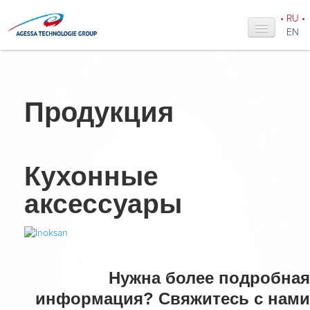
•
RU
•
EN
Главная
О нас
Продукция
Новости
Наши услуги
Кухонные
Продукция
аксессуары
Проекты
Каталоги
Дилерство
Нужна более подробная
Контакты
информация? Свяжитесь с нами