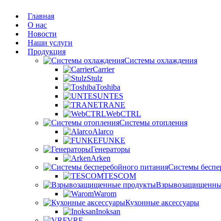
Главная
О нас
Новости
Наши услуги
Продукция
Системы охлаждения
Carrier
Stulz
Toshiba
UNTES
TRANE
WebCTRL
Системы отопления
Alarco
FUNKE
Генераторы
Arken
Системы беспе
TESCOM
Взрывозащищенны
Warom
Кухонные аксессуары
Inoksan
VRF