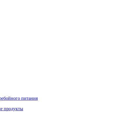
ребойного питания
е продукты