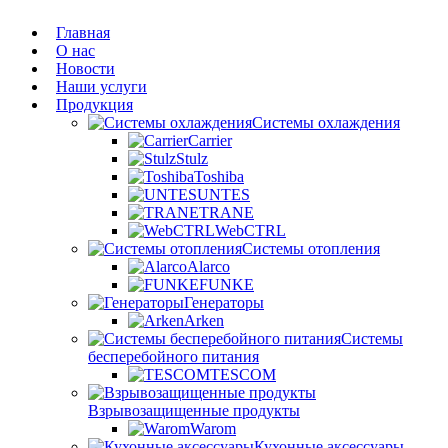
Главная
О нас
Новости
Наши услуги
Продукция
Системы охлаждения
Carrier
Stulz
Toshiba
UNTES
TRANE
WebCTRL
Системы отопления
Alarco
FUNKE
Генераторы
Arken
Системы
бесперебойного питания
TESCOM
Взрывозащищенные продукты
Warom
Кухонные аксессуары