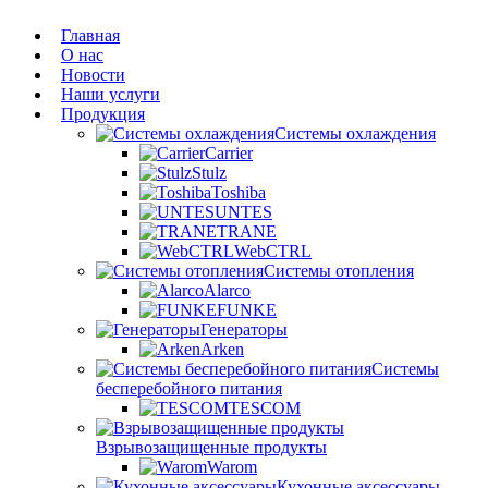
Главная
О нас
Новости
Наши услуги
Продукция
Системы охлаждения
Carrier
Stulz
Toshiba
UNTES
TRANE
WebCTRL
Системы отопления
Alarco
FUNKE
Генераторы
Arken
Системы
бесперебойного питания
TESCOM
Взрывозащищенные продукты
Warom
Кухонные аксессуары