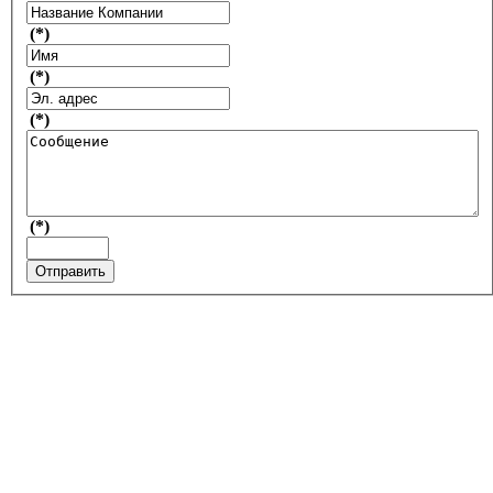
(*)
(*)
(*)
(*)
Отправить