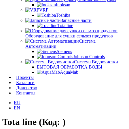
Inoksan
VRF
Toshiba
Запасные части
Tota line
Оборудование для сушки сельхоз продуктов
Система
Автоматизации
Siemens
Johnson Controls
Система Водоочистки
БЫТОВАЯ ОБРАБОТКА ВОДЫ
AquaMab
Проекты
Каталоги
Дилерство
Контакты
RU
EN
Tota line
(Код:
)